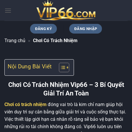
Bỏ
qua
nội
dung
ĐĂNG KÝ
ĐĂNG NHẬP
Trang chủ
»
Chơi Có Trách Nhiệm
Nội Dung Bài Viết
Chơi Có Trách Nhiệm Vip66 – 3 Bí Quyết
Giải Trí An Toàn
Chơi có trách nhiệm
đóng vai trò là kim chỉ nam giúp hội
viên duy trì sự cân bằng giữa giải trí và cuộc sống thực tại.
Việc thiết lập giới hạn cá nhân rõ ràng sẽ bảo vệ bạn khỏi
những rủi ro tài chính không đáng có. Vip66 luôn ưu tiên