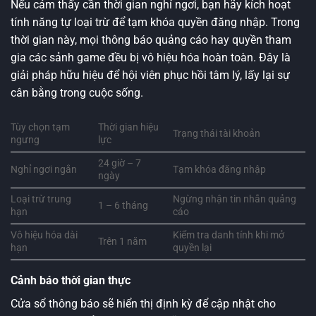
Nếu cảm thấy cần thời gian nghỉ ngơi, bạn hãy kích hoạt
tính năng tự loại trừ để tạm khóa quyền đăng nhập. Trong
thời gian này, mọi thông báo quảng cáo hay quyền tham
gia các sảnh game đều bị vô hiệu hóa hoàn toàn. Đây là
giải pháp hữu hiệu để hội viên phục hồi tâm lý, lấy lại sự
cân bằng trong cuộc sống.
Tùy chọn tạm
Thời gian hiệu
Trạng thái tài khoản
ngưng
lực
24 giờ – 7
Nghỉ ngơi ngắn
Tạm khóa đăng nhập
ngày
Loại trừ trung
Ngừng nhận tin nhắn quảng
1 – 6 tháng
hạn
cáo
Vô hiệu hóa dài
Kiểm tra danh tính khi mở
Trên 1 năm
hạn
quyền lại
Cảnh báo thời gian thực
Cửa sổ thông báo sẽ hiển thị định kỳ để cập nhật cho