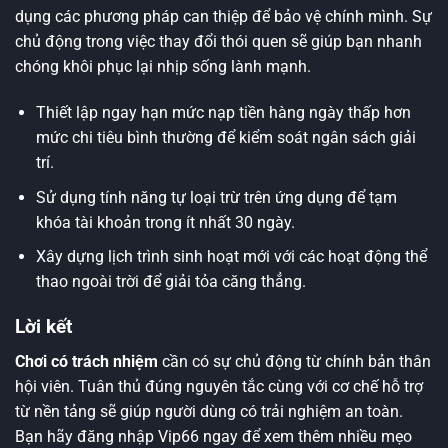
dụng các phương pháp can thiệp để bảo vệ chính mình. Sự
chủ động trong việc thay đổi thói quen sẽ giúp bạn nhanh
chóng khôi phục lại nhịp sống lành mạnh.
Thiết lập ngay hạn mức nạp tiền hàng ngày thấp hơn
mức chi tiêu bình thường để kiểm soát ngân sách giải
trí.
Sử dụng tính năng tự loại trừ trên ứng dụng để tạm
khóa tài khoản trong ít nhất 30 ngày.
Xây dựng lịch trình sinh hoạt mới với các hoạt động thể
thao ngoài trời để giải tỏa căng thẳng.
Lời kết
Chơi có trách nhiệm
cần có sự chủ động từ chính bản thân
hội viên. Tuân thủ đúng nguyên tắc cùng với cơ chế hỗ trợ
từ nền tảng sẽ giúp người dùng có trải nghiệm an toàn.
Bạn hãy đăng nhập Vip66 ngay để xem thêm nhiều mẹo