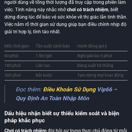
người dùng về tổng thời lượng đã truy cập trong phiên làm
việc. Tính năng này nhắc nhở
chơi có trách nhiệm
, biết
dừng đúng lúc để bảo vệ sức khỏe về thị giác lẫn tinh thần.
Việc nắm rõ thời gian sử dụng giúp bạn điều chỉnh nhịp độ
giải trí hợp lý, tỉnh táo nhất.
Mốc thời gian
Tần suất cảnh báo
Hành động gợi ý
60 phút
1 lần/giờ
Nghỉ giải lao 5 phút
180 phút
Liên tục
Đăng xuất hệ thống
300 phút
Bắt buộc
Tạm dừng mọi hoạt động
Đọc thêm:
Điều Khoản Sử Dụng
Vip66 –
Quy Định An Toàn Nhập Môn
Dấu hiệu nhận biết sự thiếu kiểm soát và biện
pháp khắc phục
Chơi có trách nhiệm
đòi hỏi sự trung thực chủ động từ mỗi