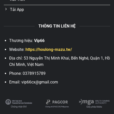
Tải App
THÔNG TIN LIÊN HỆ
Thương hiệu:
Vip66
Website:
https://houlong-mazu.tw/
Địa chỉ: 53 Nguyễn Thị Minh Khai, Bến Nghé, Quận 1, Hồ
Chí Minh, Việt Nam
Phone: 0378915789
Email:
vip66cx@gmail.com