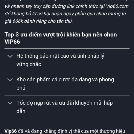
và nhanh tay truy cập đường link chính thức tại Vip66.com
để không bỏ lỡ cơ hội nhận ngay phần quà chào mừng trị
giá 666k dành riêng cho tân thủ.
Top 3 ưu điểm vượt trội khiến bạn nên chọn
VIP66
Hệ thống bảo mật cao và tính pháp lý
vững chắc
Kho sản phẩm cá cược đa dạng và phong
phú
Tốc độ nạp rút và ưu đãi khuyến mãi hấp
dẫn
Vip66
đã và đang khẳng định vị thế của một thương hiệu