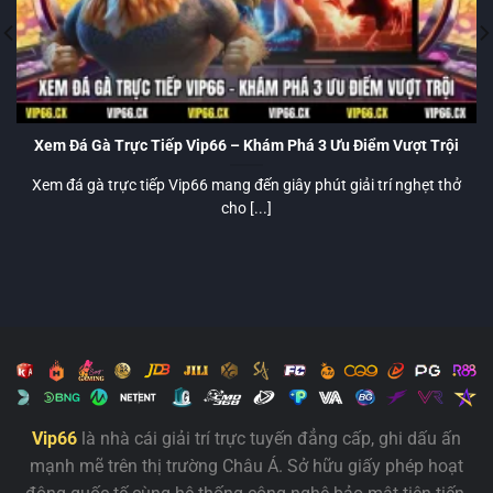
Xem Đá Gà Trực Tiếp Vip66 – Khám Phá 3 Ưu Điểm Vượt Trội
Xem đá gà trực tiếp Vip66 mang đến giây phút giải trí nghẹt thở
cho [...]
Vip66
là nhà cái giải trí trực tuyến đẳng cấp, ghi dấu ấn
mạnh mẽ trên thị trường Châu Á. Sở hữu giấy phép hoạt