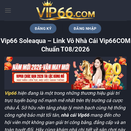
Bỏ
qua
nội
dung
ĐĂNG KÝ
ĐĂNG NHẬP
Vip66 Soleaqua – Link Vô Nhà Cái Vip66COM
Chuẩn T08/2026
Vip66
hiện đang là một trong những thương hiệu giải trí
trực tuyến bùng nổ mạnh mẽ nhất trên thị trường cá cược
châu Á. Sở hữu nền tảng pháp lý minh bạch cùng hệ thống
công nghệ bảo mật tối tân,
nhà cái Vip66
mang đến cho
hội viên một không gian giải trí công bằng, đẳng cấp và an
toàn tuyệt đối. Hãy cùng khám phá chi tiết về sân chơi này