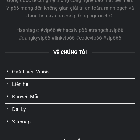
động quốc tế cùng hệ thống công nghệ bảo mật tiên tiến,
Vip66 mang đến không gian giải trí an toàn, minh bạch và
đáng tin cậy cho cộng đồng người chơi.
Hashtags: #vip66 #nhacaivip66 #trangchuvip66
#dangkyvip66 #linkvip66 #codevip66 #vip666
VỀ CHÚNG TÔI
Giới Thiệu Vip66
Liên hệ
Khuyến Mãi
Đại Lý
Sitemap