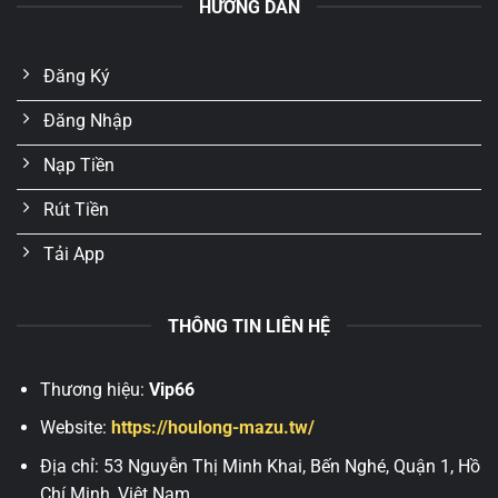
HƯỚNG DẪN
Đăng Ký
Đăng Nhập
Nạp Tiền
Rút Tiền
Tải App
THÔNG TIN LIÊN HỆ
Thương hiệu:
Vip66
Website:
https://houlong-mazu.tw/
Địa chỉ: 53 Nguyễn Thị Minh Khai, Bến Nghé, Quận 1, Hồ
Chí Minh, Việt Nam