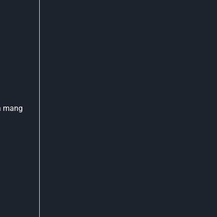
ạn mang