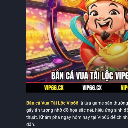
Bắn cá Vua Tài Lộc Vip66
là tựa game săn thưởng n
gây ấn tượng nhờ đồ họa sắc nét, hiệu ứng sinh độn
thuật. Khám phá ngay hôm nay tại Vip66 để chinh p
dẫn.