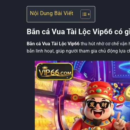
Nội Dung Bài Viết
Bắn cá Vua Tài Lộc Vip66 có gì
Bắn cá Vua Tài Lộc Vip66
thu hút nhờ cơ chế vận 
bắn linh hoạt, giúp người tham gia chủ động lựa c