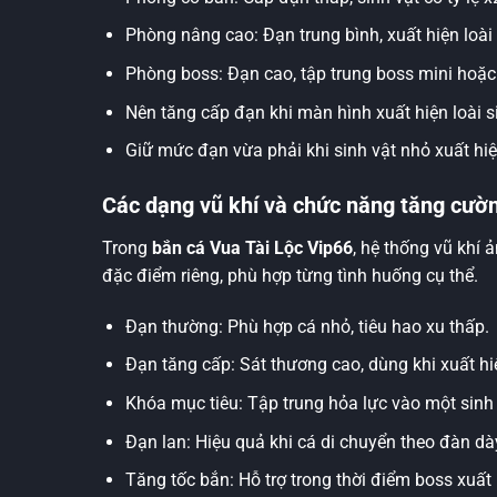
Phòng nâng cao: Đạn trung bình, xuất hiện loài 
Phòng boss: Đạn cao, tập trung boss mini hoặc
Nên tăng cấp đạn khi màn hình xuất hiện loài 
Giữ mức đạn vừa phải khi sinh vật nhỏ xuất hiện
Các dạng vũ khí và chức năng tăng cườ
Trong
bắn cá Vua Tài Lộc Vip66
, hệ thống vũ khí 
đặc điểm riêng, phù hợp từng tình huống cụ thể.
Đạn thường: Phù hợp cá nhỏ, tiêu hao xu thấp.
Đạn tăng cấp: Sát thương cao, dùng khi xuất hiệ
Khóa mục tiêu: Tập trung hỏa lực vào một sinh 
Đạn lan: Hiệu quả khi cá di chuyển theo đàn dà
Tăng tốc bắn: Hỗ trợ trong thời điểm boss xuất h