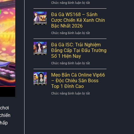
ở
Chức năng bình luận bị tắt
Vip66
Đá
–
Gà
Khám
Đá Gà WS168 – Sảnh
Bình
Phá
Cược Chiến Kê Xanh Chín
Luận
3
Bậc Nhất 2026
Viên
Ưu
ở
Chức năng bình luận bị tắt
Vip66
Điểm
Đá
–
Vượt
Gà
Đỉnh
Trội
Đá Gà ISC: Trải Nghiệm
WS168
Cao
Đẳng Cấp Tại Đấu Trường
–
Cá
Số 1 Hiện Nay
Sảnh
Cược
ở
Chức năng bình luận bị tắt
Cược
Trực
Đá
Chiến
Tuyến
Gà
Kê
Mẹo Bắn Cá Online Vip66
ISC:
Xanh
– Độc Chiêu Săn Boss
Trải
Chín
Top 1 Đỉnh Cao
Nghiệm
Bậc
ở
Chức năng bình luận bị tắt
Đẳng
Nhất
Mẹo
Cấp
2026
Bắn
Tại
 chơi
Cá
Đấu
Online
Trường
chiến
Vip66
Số
 hấp
–
1
Độc
Hiện
Chiêu