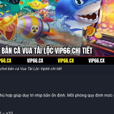
hơi bắn cá Vua Tài Lộc Vip66 chi tiết
hù hợp giúp duy trì nhịp bắn ổn định. Mỗi phòng quy định mức
2 – x10.