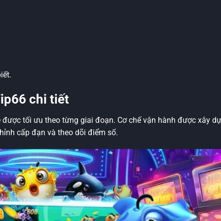
iết.
ip66 chi tiết
 sẽ được tối ưu theo từng giai đoạn. Cơ chế vận hành được xây d
hỉnh cấp đạn và theo dõi điểm số.