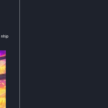
Nay
Săn
Boss
Top
1
Đỉnh
Cao
 nhịp