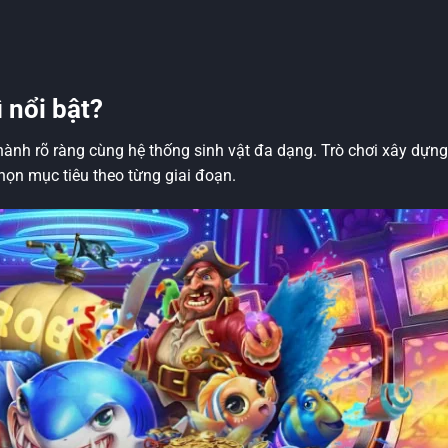
 nổi bật?
hành rõ ràng cùng hệ thống sinh vật đa dạng. Trò chơi xây dựng
họn mục tiêu theo từng giai đoạn.