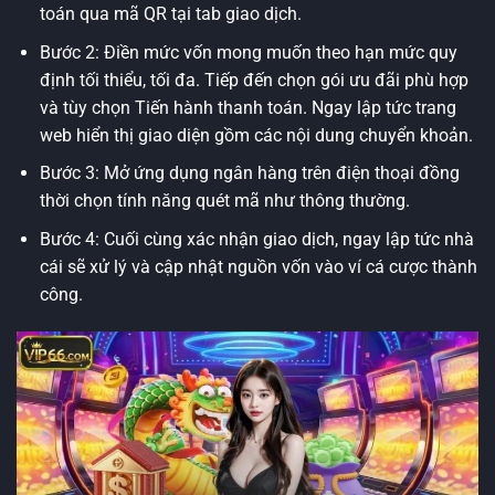
toán qua mã QR tại tab giao dịch.
Bước 2: Điền mức vốn mong muốn theo hạn mức quy
định tối thiểu, tối đa. Tiếp đến chọn gói ưu đãi phù hợp
và tùy chọn Tiến hành thanh toán. Ngay lập tức trang
web hiển thị giao diện gồm các nội dung chuyển khoản.
Bước 3: Mở ứng dụng ngân hàng trên điện thoại đồng
thời chọn tính năng quét mã như thông thường.
Bước 4: Cuối cùng xác nhận giao dịch, ngay lập tức nhà
cái sẽ xử lý và cập nhật nguồn vốn vào ví cá cược thành
công.