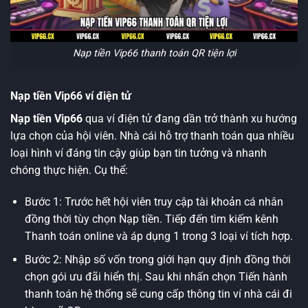
Nạp tiền Vip66 thanh toán QR tiện lợi
Nạp tiền Vip66 ví điện tử
Nạp tiền Vip66
qua ví điện tử đang dần trở thành xu hướng
lựa chọn của hội viên. Nhà cái hỗ trợ thanh toán qua nhiều
loại hình ví đáng tin cậy giúp bạn tin tưởng và nhanh
chóng thực hiện. Cụ thể:
Bước 1: Trước hết hội viên truy cập tài khoản cá nhân
đồng thời tùy chọn Nạp tiền. Tiếp đến tìm kiếm kênh
Thanh toán online và áp dụng 1 trong 3 loại ví tích hợp.
Bước 2: Nhập số vốn trong giới hạn quy định đồng thời
chọn gói ưu đãi hiển thị. Sau khi nhấn chọn Tiến hành
thanh toán hệ thống sẽ cung cấp thông tin ví nhà cái đi