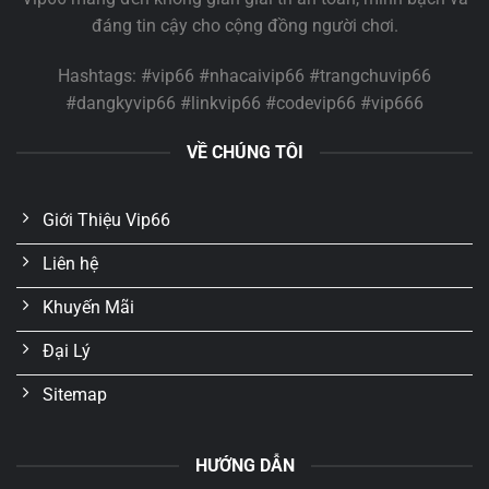
đáng tin cậy cho cộng đồng người chơi.
Hashtags: #vip66 #nhacaivip66 #trangchuvip66
#dangkyvip66 #linkvip66 #codevip66 #vip666
VỀ CHÚNG TÔI
Giới Thiệu Vip66
Liên hệ
Khuyến Mãi
Đại Lý
Sitemap
HƯỚNG DẪN