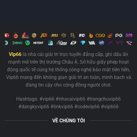
Bắn
Cấp
Nhất
Cá
Tại
2026
Online
Đấu
Vip66
Trường
–
Số
Độc
1
Chiêu
Hiện
Săn
Nay
Boss
Top
Vip66
là nhà cái giải trí trực tuyến đẳng cấp, ghi dấu ấn
1
Đỉnh
mạnh mẽ trên thị trường Châu Á. Sở hữu giấy phép hoạt
Cao
động quốc tế cùng hệ thống công nghệ bảo mật tiên tiến,
Vip66 mang đến không gian giải trí an toàn, minh bạch và
đáng tin cậy cho cộng đồng người chơi.
Hashtags: #vip66 #nhacaivip66 #trangchuvip66
#dangkyvip66 #linkvip66 #codevip66 #vip666
VỀ CHÚNG TÔI