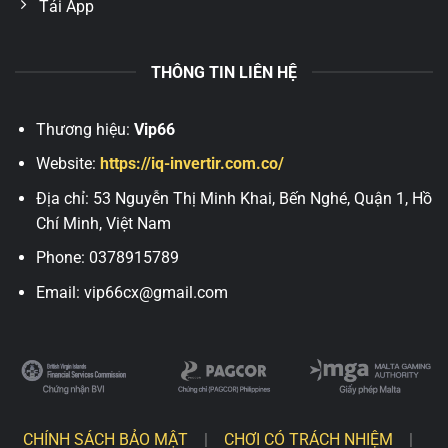
Tải App
THÔNG TIN LIÊN HỆ
Thương hiệu:
Vip66
Website:
https://iq-invertir.com.co/
Địa chỉ: 53 Nguyễn Thị Minh Khai, Bến Nghé, Quận 1, Hồ
Chí Minh, Việt Nam
Phone: 0378915789
Email:
vip66cx@gmail.com
CHÍNH SÁCH BẢO MẬT
|
CHƠI CÓ TRÁCH NHIỆM
|