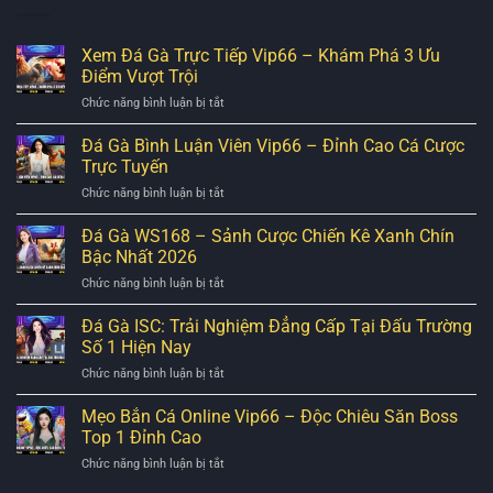
Xem Đá Gà Trực Tiếp Vip66 – Khám Phá 3 Ưu
Điểm Vượt Trội
ở
Chức năng bình luận bị tắt
Xem
Đá
Đá Gà Bình Luận Viên Vip66 – Đỉnh Cao Cá Cược
Gà
Trực Tuyến
Trực
ở
Chức năng bình luận bị tắt
Tiếp
Đá
Vip66
Gà
Đá Gà WS168 – Sảnh Cược Chiến Kê Xanh Chín
–
Bình
Khám
Bậc Nhất 2026
Luận
Phá
ở
Chức năng bình luận bị tắt
Viên
3
Đá
Vip66
Ưu
Gà
Đá Gà ISC: Trải Nghiệm Đẳng Cấp Tại Đấu Trường
–
Điểm
WS168
Đỉnh
Số 1 Hiện Nay
Vượt
–
Cao
Trội
ở
Chức năng bình luận bị tắt
Sảnh
Cá
Đá
Cược
Cược
Gà
Mẹo Bắn Cá Online Vip66 – Độc Chiêu Săn Boss
Chiến
Trực
ISC:
Kê
Top 1 Đỉnh Cao
Tuyến
Trải
Xanh
ở
Chức năng bình luận bị tắt
Nghiệm
Chín
Mẹo
Đẳng
Bậc