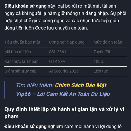
Điều khoản sử dụng
này loại bỏ rủi ro mất mát tài sản
ngay cả khi người lạ nắm giữ thông tin đăng nhập. Sự phối
hợp chặt chẽ giữa công nghệ và xác nhận trực tiếp giúp
dòng tiền luôn được lưu chuyển an toàn.
Tiêu chuẩn bảo mật
Công nghệ áp dụng
Mức độ an toàn
Mã hóa dữ liệu
SSL 256-bit
Tuyệt đối
Xác thực tài khoản
OTP, 2FA
100%
Giám sát truy cập
AI Security 2026
Liên tục
Tìm hiểu thêm:
Chính Sách Bảo Mật
Vip66 – Lời Cam Kết An Toàn Dữ Liệu
Quy định thiết lập về hành vi gian lận và xử lý vi
phạm
Điều khoản sử dụng
nghiêm cấm mọi hành vi lợi dụng lỗ