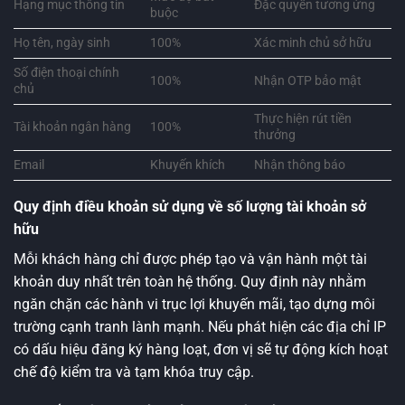
Hạng mục thông tin
Đặc quyền tương ứng
buộc
Họ tên, ngày sinh
100%
Xác minh chủ sở hữu
Số điện thoại chính
100%
Nhận OTP bảo mật
chủ
Thực hiện rút tiền
Tài khoản ngân hàng
100%
thưởng
Email
Khuyến khích
Nhận thông báo
Quy định điều khoản sử dụng về số lượng tài khoản sở
hữu
Mỗi khách hàng chỉ được phép tạo và vận hành một tài
khoản duy nhất trên toàn hệ thống. Quy định này nhằm
ngăn chặn các hành vi trục lợi khuyến mãi, tạo dựng môi
trường cạnh tranh lành mạnh. Nếu phát hiện các địa chỉ IP
có dấu hiệu đăng ký hàng loạt, đơn vị sẽ tự động kích hoạt
chế độ kiểm tra và tạm khóa truy cập.