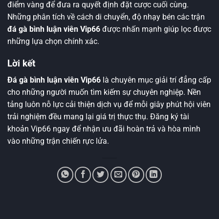
điểm vàng để đưa ra quyết định đặt cược cuối cùng.
Những phân tích về cách di chuyển, độ nhạy bén các trận
đá gà bình luận viên Vip66
được nhấn mạnh giúp lọc được
những lựa chọn chính xác.
Lời kết
Đá gà bình luận viên Vip66
là chuyên mục giải trí đẳng cấp
cho những người muốn tìm kiếm sự chuyên nghiệp. Nền
tảng luôn nỗ lực cải thiện dịch vụ để mỗi giây phút hội viên
trải nghiệm đều mang lại giá trị thực thụ. Đăng ký tài
khoản Vip66 ngay để nhận ưu đãi hoàn trả và hòa mình
vào những trận chiến rực lửa.