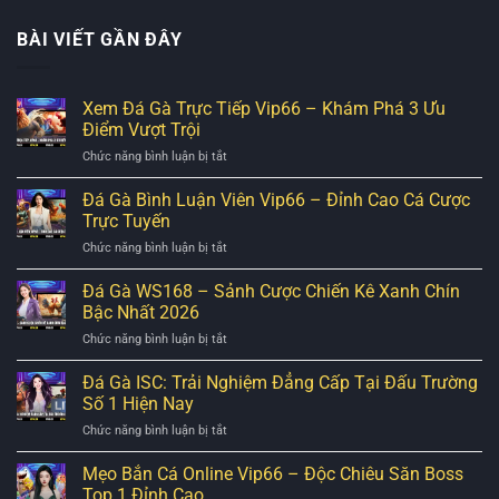
BÀI VIẾT GẦN ĐÂY
Xem Đá Gà Trực Tiếp Vip66 – Khám Phá 3 Ưu
Điểm Vượt Trội
ở
Chức năng bình luận bị tắt
Xem
Đá
Đá Gà Bình Luận Viên Vip66 – Đỉnh Cao Cá Cược
Gà
Trực Tuyến
Trực
ở
Chức năng bình luận bị tắt
Tiếp
Đá
Vip66
Gà
Đá Gà WS168 – Sảnh Cược Chiến Kê Xanh Chín
–
Bình
Khám
Bậc Nhất 2026
Luận
Phá
ở
Chức năng bình luận bị tắt
Viên
3
Đá
Vip66
Ưu
Gà
Đá Gà ISC: Trải Nghiệm Đẳng Cấp Tại Đấu Trường
–
Điểm
WS168
Đỉnh
Số 1 Hiện Nay
Vượt
–
Cao
Trội
ở
Chức năng bình luận bị tắt
Sảnh
Cá
Đá
Cược
Cược
Gà
Mẹo Bắn Cá Online Vip66 – Độc Chiêu Săn Boss
Chiến
Trực
ISC:
Kê
Top 1 Đỉnh Cao
Tuyến