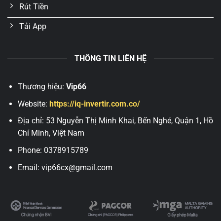
Rút Tiền
Tải App
THÔNG TIN LIÊN HỆ
Thương hiệu:
Vip66
Website:
https://iq-invertir.com.co/
Địa chỉ: 53 Nguyễn Thị Minh Khai, Bến Nghé, Quận 1, Hồ
Chí Minh, Việt Nam
Phone: 0378915789
Email:
vip66cx@gmail.com