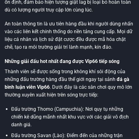
ổn định, đảm bảo hiện tượng giật lag bị loại bỏ hoàn toàn
dù có lượng người truy cập lớn cùng lúc.
An toàn thông tin là ưu tiên hàng đầu khi người dùng nhấn
vào các liên kết chính thống do nền tảng cung cấp. Mọi dữ
liệu cá nhân và lịch sử đặt cược đều được mã hóa chặt
chẽ, tạo ra môi trường giải trí lành mạnh, kín đáo.
Những giải đấu hot nhất đang được Vip66 tiếp sóng
Thành viên sẽ được sống trong không khí sôi động của
những đấu trường hàng đầu thế giới ngay tại sảnh
đá gà
bình luận viên Vip66
. Dưới đây là các sân chơi quy mô lớn
thường xuyên xuất hiện trên sóng trực tiếp:
Đấu trường Thomo (Campuchia): Nơi quy tụ những
chiến kê dũng mãnh nhất khu vực với các giải vô địch
danh giá.
Đấu trường Savan (Lào): Điểm đến của những trận