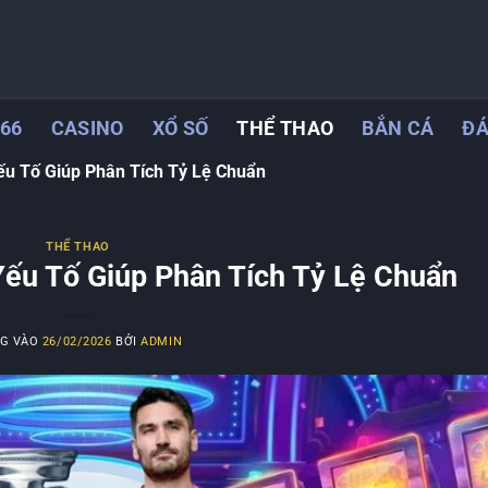
P66
CASINO
XỔ SỐ
THỂ THAO
BẮN CÁ
ĐÁ
Yếu Tố Giúp Phân Tích Tỷ Lệ Chuẩn
THỂ THAO
 Yếu Tố Giúp Phân Tích Tỷ Lệ Chuẩn
G VÀO
26/02/2026
BỞI
ADMIN