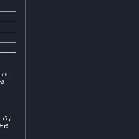
 ghi
 mã
 rõ ý
t rõ