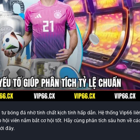
tư bóng đá nhờ tính chất kịch tính hấp dẫn. Hệ thống Vip66 liê
 hội viên nắm bắt cơ hội tốt. Hãy cùng phân tích sâu hơn về cá
ới đây.