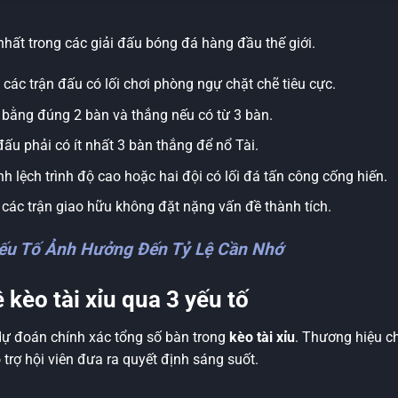
hất trong các giải đấu bóng đá hàng đầu thế giới.
 các trận đấu có lối chơi phòng ngự chặt chẽ tiêu cực.
g bằng đúng 2 bàn và thắng nếu có từ 3 bàn.
 đấu phải có ít nhất 3 bàn thắng để nổ Tài.
h lệch trình độ cao hoặc hai đội có lối đá tấn công cống hiến.
ặc các trận giao hữu không đặt nặng vấn đề thành tích.
ếu Tố Ảnh Hưởng Đến Tỷ Lệ Cần Nhớ
 kèo tài xỉu qua 3 yếu tố
c dự đoán chính xác tổng số bàn trong
kèo tài xỉu
. Thương hiệu c
trợ hội viên đưa ra quyết định sáng suốt.