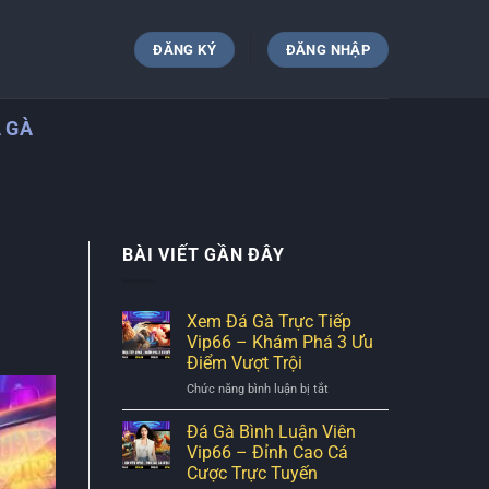
ĐĂNG KÝ
ĐĂNG NHẬP
 GÀ
BÀI VIẾT GẦN ĐÂY
Xem Đá Gà Trực Tiếp
Vip66 – Khám Phá 3 Ưu
Điểm Vượt Trội
ở
Chức năng bình luận bị tắt
Xem
Đá
Đá Gà Bình Luận Viên
Gà
Vip66 – Đỉnh Cao Cá
Trực
Cược Trực Tuyến
Tiếp