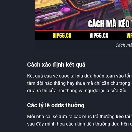
Cách mà 
Cách xác định kết quả
Kết quả của vé cược tài xỉu dựa hoàn toàn vào tổ
tâm đội nào thắng hay thua mà chỉ cần chú trọng 
đưa ra thì cửa Tài thắng và ngược lại là cửa Xỉu.
Các tỷ lệ odds thưởng
Mỗi nhà cái sẽ đưa ra các mức trả thưởng
kèo tài 
sau đây minh họa cách tính tiền thưởng dựa trên cá