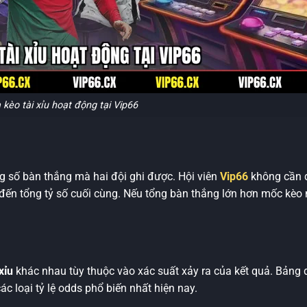
kèo tài xỉu hoạt động tại Vip66
ng số bàn thắng mà hai đội ghi được. Hội viên
Vip66
không cần 
đến tổng tỷ số cuối cùng. Nếu tổng bàn thắng lớn hơn mốc kèo 
xỉu
khác nhau tùy thuộc vào xác suất xảy ra của kết quả. Bảng d
c loại tỷ lệ odds phổ biến nhất hiện nay.