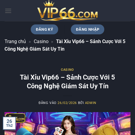
Bỏ
qua
nội
dung
ĐĂNG KÝ
ĐĂNG NHẬP
Trang chủ
»
Casino
»
Tài Xỉu Vip66 – Sảnh Cược Với 5
Công Nghệ Giám Sát Uy Tín
CASINO
Tài Xỉu Vip66 – Sảnh Cược Với 5
Công Nghệ Giám Sát Uy Tín
ĐĂNG VÀO
26/02/2026
BỞI
ADMIN
26
Th2