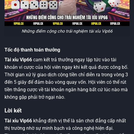
Những điểm cộng cho trải nghiệm tài xỉu Vip66
Tốc độ thanh toán thưởng
Tài xỉu Vip66
cam kết trả thưởng ngay lập tức vào tài
khoản ví cược của hội viên ngay khi kết quả được công bố.
Thời gian xử lý giao dịch cộng tiền chỉ diễn ra trong vòng 3
đến 5 giây để đảm bảo vòng quay vốn. Hội viên có thể rút
tiền thắng cược về tài khoản ngân hàng bất cứ lúc nào mà
không gặp phải trở ngại nào.
Lời kết
Tài xỉu Vip66
khẳng định vị thế là sân chơi đẳng cấp nhất
thị trường nhờ sự minh bạch và công nghệ hiện đại.