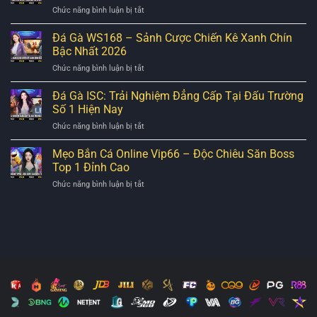
ở
Chức năng bình luận bị tắt
Tiếp
Đá
Vip66
Gà
Đá Gà WS168 – Sảnh Cược Chiến Kê Xanh Chín
–
Bình
Khám
Bậc Nhất 2026
Luận
Phá
ở
Chức năng bình luận bị tắt
Viên
3
Đá
Vip66
Ưu
Gà
Đá Gà ISC: Trải Nghiệm Đẳng Cấp Tại Đấu Trường
–
Điểm
WS168
Đỉnh
Số 1 Hiện Nay
Vượt
–
Cao
Trội
ở
Chức năng bình luận bị tắt
Sảnh
Cá
Đá
Cược
Cược
Gà
Mẹo Bắn Cá Online Vip66 – Độc Chiêu Săn Boss
Chiến
Trực
ISC:
Kê
Top 1 Đỉnh Cao
Tuyến
Trải
Xanh
ở
Chức năng bình luận bị tắt
Nghiệm
Chín
Mẹo
Đẳng
Bậc
Bắn
Cấp
Nhất
Cá
Tại
2026
Online
Đấu
Vip66
Trường
–
Số
Độc
1
Chiêu
Hiện
Săn
Nay
Boss
Top